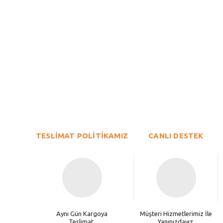
Bu ürünün fiyat bilgisi, resim, ürün açıklamalarında ve diğer konu
Görüş ve önerileriniz için teşekkür ederiz.
Ürün resmi kalitesiz, bozuk veya görüntülenemiyor.
TESLİMAT POLİTİKAMIZ
Ürün açıklamasında eksik bilgiler bulunuyor.
CANLI DESTEK
Ürün bilgilerinde hatalar bulunuyor.
Ürün fiyatı diğer sitelerden daha pahalı.
Bu ürüne benzer farklı alternatifler olmalı.
Aynı Gün Kargoya
Müşteri Hizmetlerimiz İle
Teslimat.
Yanınızdayız.