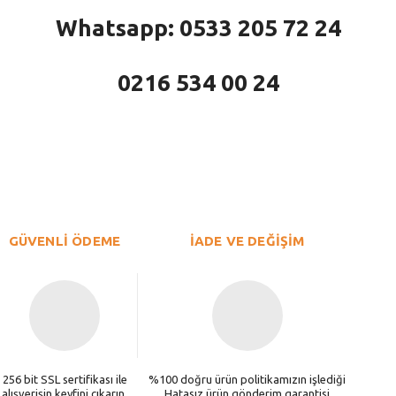
Whatsapp: 0533 205 72 24
0216 534 00 24
larda yetersiz gördüğünüz noktaları öneri formunu kullanarak tarafımıza iletebi
Bu ürüne ilk yorumu siz yapın!
Yorum Yaz
GÜVENLİ ÖDEME
İADE VE DEĞİŞİM
256 bit SSL sertifikası ile
%100 doğru ürün politikamızın işlediği
alışverişin keyfini çıkarın.
Hatasız ürün gönderim garantisi