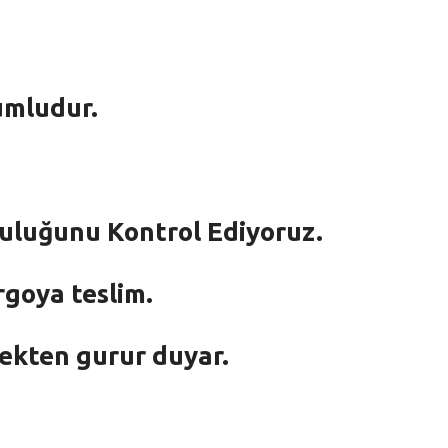
umludur.
mluluğunu Kontrol Ediyoruz.
rgoya teslim.
mekten gurur duyar.