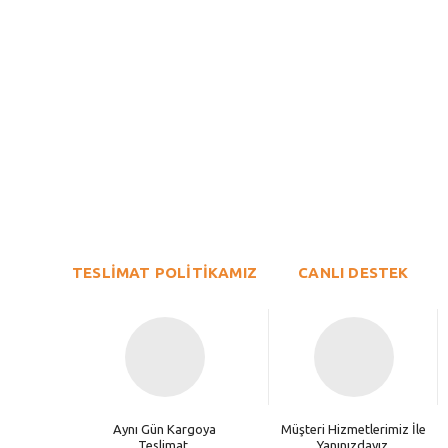
Bu ürünün fiyat bilgisi, resim, ürün açıklamalarında ve diğer konu
Görüş ve önerileriniz için teşekkür ederiz.
Ürün resmi kalitesiz, bozuk veya görüntülenemiyor.
TESLİMAT POLİTİKAMIZ
Ürün açıklamasında eksik bilgiler bulunuyor.
CANLI DESTEK
Ürün bilgilerinde hatalar bulunuyor.
Ürün fiyatı diğer sitelerden daha pahalı.
Bu ürüne benzer farklı alternatifler olmalı.
Aynı Gün Kargoya
Müşteri Hizmetlerimiz İle
Teslimat.
Yanınızdayız.