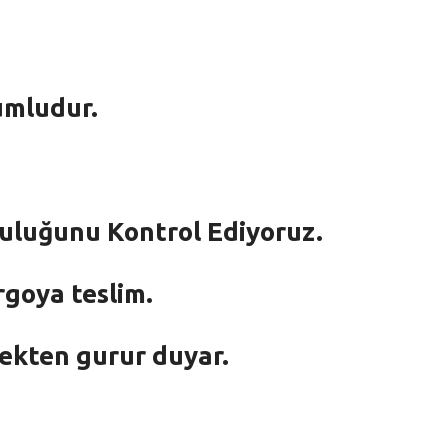
umludur.
mluluğunu Kontrol Ediyoruz.
rgoya teslim.
mekten gurur duyar.