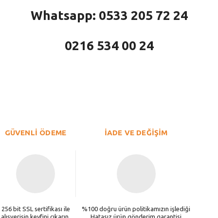
Whatsapp: 0533 205 72 24
0216 534 00 24
larda yetersiz gördüğünüz noktaları öneri formunu kullanarak tarafımıza iletebi
Bu ürüne ilk yorumu siz yapın!
Yorum Yaz
GÜVENLİ ÖDEME
İADE VE DEĞİŞİM
256 bit SSL sertifikası ile
%100 doğru ürün politikamızın işlediği
alışverişin keyfini çıkarın.
Hatasız ürün gönderim garantisi