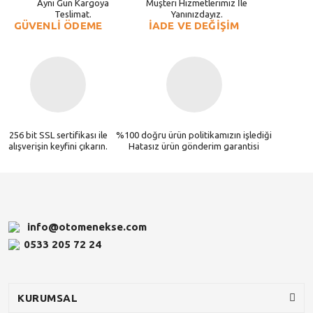
Aynı Gün Kargoya
Müşteri Hizmetlerimiz İle
Teslimat.
Yanınızdayız.
GÜVENLİ ÖDEME
İADE VE DEĞİŞİM
256 bit SSL sertifikası ile
%100 doğru ürün politikamızın işlediği
alışverişin keyfini çıkarın.
Hatasız ürün gönderim garantisi
info@otomenekse.com
0533 205 72 24
KURUMSAL