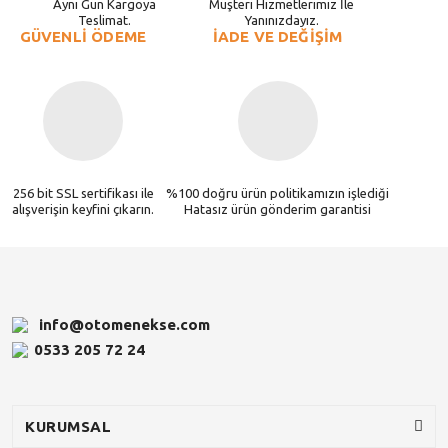
Aynı Gün Kargoya
Müşteri Hizmetlerimiz İle
Teslimat.
Yanınızdayız.
GÜVENLİ ÖDEME
İADE VE DEĞİŞİM
256 bit SSL sertifikası ile
%100 doğru ürün politikamızın işlediği
alışverişin keyfini çıkarın.
Hatasız ürün gönderim garantisi
info@otomenekse.com
0533 205 72 24
KURUMSAL