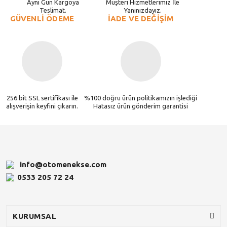
Aynı Gün Kargoya
Müşteri Hizmetlerimiz İle
Teslimat.
Yanınızdayız.
GÜVENLİ ÖDEME
İADE VE DEĞİŞİM
256 bit SSL sertifikası ile
%100 doğru ürün politikamızın işlediği
alışverişin keyfini çıkarın.
Hatasız ürün gönderim garantisi
info@otomenekse.com
0533 205 72 24
KURUMSAL