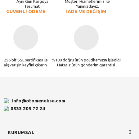
Aynı Gün Kargoya
Müşteri Hizmetlerimiz İle
Teslimat.
Yanınızdayız.
GÜVENLİ ÖDEME
İADE VE DEĞİŞİM
256 bit SSL sertifikası ile
%100 doğru ürün politikamızın işlediği
alışverişin keyfini çıkarın.
Hatasız ürün gönderim garantisi
info@otomenekse.com
0533 205 72 24
KURUMSAL