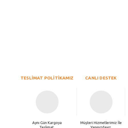
Bu ürünün fiyat bilgisi, resim, ürün açıklamalarında ve diğer konu
Görüş ve önerileriniz için teşekkür ederiz.
Ürün resmi kalitesiz, bozuk veya görüntülenemiyor.
TESLİMAT POLİTİKAMIZ
Ürün açıklamasında eksik bilgiler bulunuyor.
CANLI DESTEK
Ürün bilgilerinde hatalar bulunuyor.
Ürün fiyatı diğer sitelerden daha pahalı.
Bu ürüne benzer farklı alternatifler olmalı.
Aynı Gün Kargoya
Müşteri Hizmetlerimiz İle
Teslimat.
Yanınızdayız.