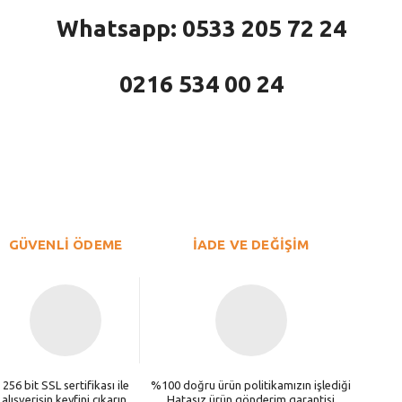
Whatsapp: 0533 205 72 24
0216 534 00 24
larda yetersiz gördüğünüz noktaları öneri formunu kullanarak tarafımıza iletebi
Bu ürüne ilk yorumu siz yapın!
Yorum Yaz
GÜVENLİ ÖDEME
İADE VE DEĞİŞİM
256 bit SSL sertifikası ile
%100 doğru ürün politikamızın işlediği
alışverişin keyfini çıkarın.
Hatasız ürün gönderim garantisi