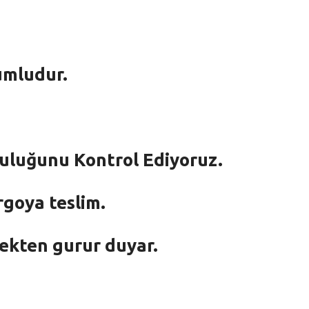
umludur.
mluluğunu Kontrol Ediyoruz.
rgoya teslim.
mekten gurur duyar.