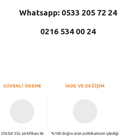
Whatsapp: 0533 205 72 24
0216 534 00 24
larda yetersiz gördüğünüz noktaları öneri formunu kullanarak tarafımıza iletebi
Bu ürüne ilk yorumu siz yapın!
Yorum Yaz
GÜVENLİ ÖDEME
İADE VE DEĞİŞİM
256 bit SSL sertifikası ile
%100 doğru ürün politikamızın işlediği