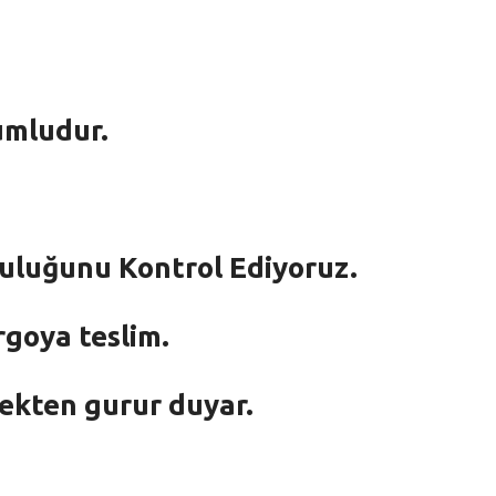
umludur.
mluluğunu Kontrol Ediyoruz.
rgoya teslim.
mekten gurur duyar.