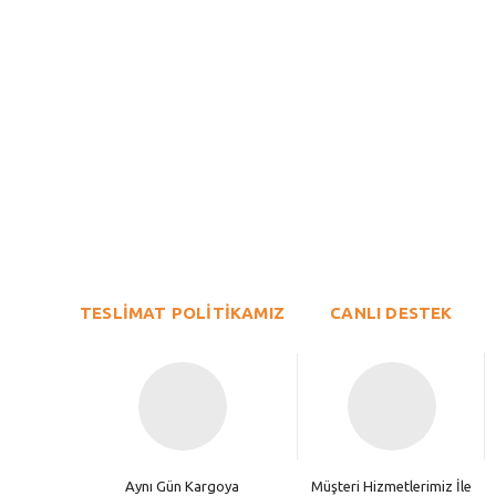
Bu ürünün fiyat bilgisi, resim, ürün açıklamalarında ve diğer konu
Görüş ve önerileriniz için teşekkür ederiz.
Ürün resmi kalitesiz, bozuk veya görüntülenemiyor.
TESLİMAT POLİTİKAMIZ
Ürün açıklamasında eksik bilgiler bulunuyor.
CANLI DESTEK
Ürün bilgilerinde hatalar bulunuyor.
Ürün fiyatı diğer sitelerden daha pahalı.
Bu ürüne benzer farklı alternatifler olmalı.
Aynı Gün Kargoya
Müşteri Hizmetlerimiz İle