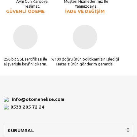
Aynı Gün Kargoya
Müşteri Hizmetlerimiz İle
Teslimat.
Yanınızdayız.
GÜVENLİ ÖDEME
İADE VE DEĞİŞİM
256 bit SSL sertifikası ile
%100 doğru ürün politikamızın işlediği
alışverişin keyfini çıkarın.
Hatasız ürün gönderim garantisi
info@otomenekse.com
0533 205 72 24
KURUMSAL