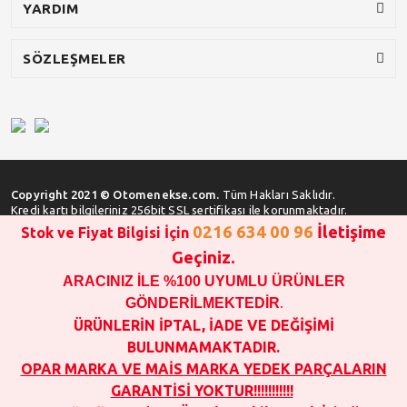
YARDIM
SÖZLEŞMELER
Copyright 2021 © Otomenekse.com.
Tüm Hakları Saklıdır.
Kredi kartı bilgileriniz 256bit SSL sertifikası ile korunmaktadır.
0216 634 00 96
İletişime
Stok ve Fiyat Bilgisi İçin
Geçiniz.
ARACINIZ İLE %100 UYUMLU ÜRÜNLER
SATIN ALMA İŞLEMİ YAPMADAN ÖNCE
STOK VE FİYAT BİLGİSİ ALINIZ !!!
GÖNDERİLMEKTEDİR
.
1000 TL VE ÜSTÜ SİPARİŞ VERİLEBİLİR!!!
ÜRÜNLERİN İPTAL, İADE VE DEĞİŞİMİ
OPAR MARKA VE MAİS MARKA YEDEK PARÇALARIN
BULUNMAMAKTADIR.
GARANTİSİ YOKTUR!!!!!!!!!!!
OPAR MARKA VE MAİS MARKA YEDEK PARÇALARIN
SATIN ALINAN ÜRÜNLERİN İPTAL, İADE VE DEĞİŞİMİ YOKTUR.
GARANTİSİ YOKTUR!!!!!!!!!!!
FOTOĞRAFLAR SADECE ÖRNEK TEŞKİL ETMEK İÇİNDİR.