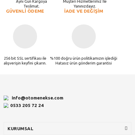
Aynı Gün Kargoya
Müşteri Hizmetlerimiz İle
Teslimat.
Yanınızdayız.
GÜVENLİ ÖDEME
İADE VE DEĞİŞİM
256 bit SSL sertifikası ile
%100 doğru ürün politikamızın işlediği
alışverişin keyfini çıkarın.
Hatasız ürün gönderim garantisi
info@otomenekse.com
0533 205 72 24
KURUMSAL