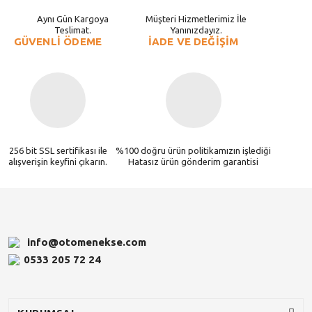
Aynı Gün Kargoya
Müşteri Hizmetlerimiz İle
Teslimat.
Yanınızdayız.
GÜVENLİ ÖDEME
İADE VE DEĞİŞİM
256 bit SSL sertifikası ile
%100 doğru ürün politikamızın işlediği
alışverişin keyfini çıkarın.
Hatasız ürün gönderim garantisi
info@otomenekse.com
0533 205 72 24