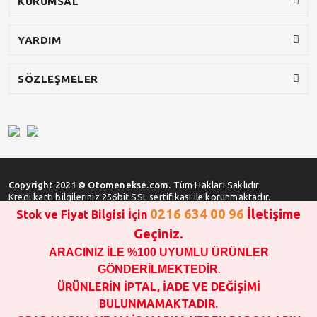
KURUMSAL
YARDIM
SÖZLEŞMELER
Copyright 2021 © Otomenekse.com.
Tüm Hakları Saklıdır.
Kredi kartı bilgileriniz 256bit SSL sertifikası ile korunmaktadır.
0216 634 00 96
İletişime
Stok ve Fiyat Bilgisi İçin
Geçiniz.
ARACINIZ İLE %100 UYUMLU ÜRÜNLER
SATIN ALMA İŞLEMİ YAPMADAN ÖNCE
STOK VE FİYAT BİLGİSİ ALINIZ !!!
GÖNDERİLMEKTEDİR
.
1000 TL VE ÜSTÜ SİPARİŞ VERİLEBİLİR!!!
ÜRÜNLERİN İPTAL, İADE VE DEĞİŞİMİ
OPAR MARKA VE MAİS MARKA YEDEK PARÇALARIN
BULUNMAMAKTADIR.
GARANTİSİ YOKTUR!!!!!!!!!!!