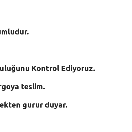
umludur.
mluluğunu Kontrol Ediyoruz.
rgoya teslim.
mekten gurur duyar.