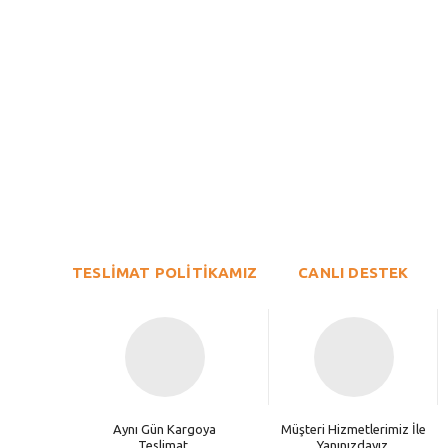
Bu ürünün fiyat bilgisi, resim, ürün açıklamalarında ve diğer konu
Görüş ve önerileriniz için teşekkür ederiz.
Ürün resmi kalitesiz, bozuk veya görüntülenemiyor.
TESLİMAT POLİTİKAMIZ
Ürün açıklamasında eksik bilgiler bulunuyor.
CANLI DESTEK
Ürün bilgilerinde hatalar bulunuyor.
Ürün fiyatı diğer sitelerden daha pahalı.
Bu ürüne benzer farklı alternatifler olmalı.
Aynı Gün Kargoya
Müşteri Hizmetlerimiz İle
Teslimat.
Yanınızdayız.