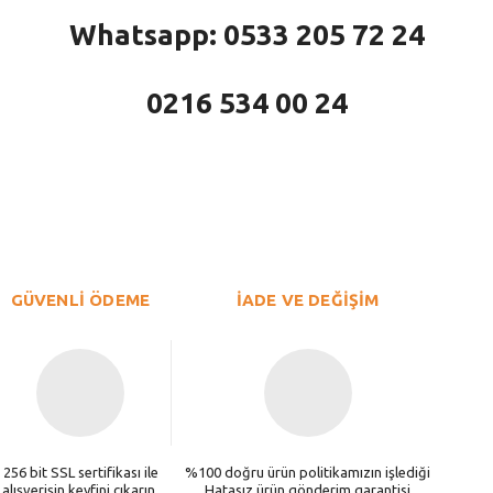
Whatsapp: 0533 205 72 24
0216 534 00 24
larda yetersiz gördüğünüz noktaları öneri formunu kullanarak tarafımıza iletebi
Bu ürüne ilk yorumu siz yapın!
Yorum Yaz
GÜVENLİ ÖDEME
İADE VE DEĞİŞİM
256 bit SSL sertifikası ile
%100 doğru ürün politikamızın işlediği
alışverişin keyfini çıkarın.
Hatasız ürün gönderim garantisi