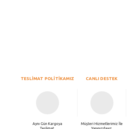
Bu ürünün fiyat bilgisi, resim, ürün açıklamalarında ve diğer konu
Görüş ve önerileriniz için teşekkür ederiz.
Ürün resmi kalitesiz, bozuk veya görüntülenemiyor.
TESLİMAT POLİTİKAMIZ
Ürün açıklamasında eksik bilgiler bulunuyor.
CANLI DESTEK
Ürün bilgilerinde hatalar bulunuyor.
Ürün fiyatı diğer sitelerden daha pahalı.
Bu ürüne benzer farklı alternatifler olmalı.
Aynı Gün Kargoya
Müşteri Hizmetlerimiz İle
Teslimat.
Yanınızdayız.