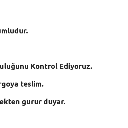
umludur.
mluluğunu Kontrol Ediyoruz.
rgoya teslim.
mekten gurur duyar.