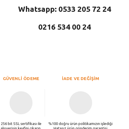
Whatsapp: 0533 205 72 24
0216 534 00 24
larda yetersiz gördüğünüz noktaları öneri formunu kullanarak tarafımıza iletebi
Bu ürüne ilk yorumu siz yapın!
Yorum Yaz
GÜVENLİ ÖDEME
İADE VE DEĞİŞİM
256 bit SSL sertifikası ile
%100 doğru ürün politikamızın işlediği
alışverişin keyfini çıkarın.
Hatasız ürün gönderim garantisi