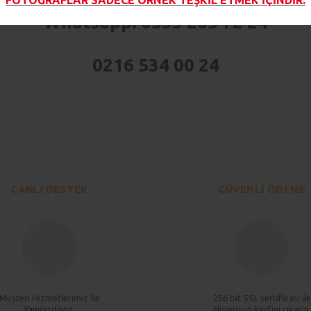
Whatsapp: 0533 205 72 24
0216 534 00 24
larda yetersiz gördüğünüz noktaları öneri formunu kullanarak tarafımıza iletebi
Bu ürüne ilk yorumu siz yapın!
Yorum Yaz
CANLI DESTEK
GÜVENLİ ÖDEME
Müşteri Hizmetlerimiz İle
256 bit SSL sertifikası ile
Yanınızdayız.
alışverişin keyfini çıkarın.