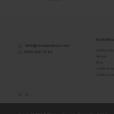
KURUMS
info@otomenekse.com
Hakkımızda
0533 205 72 24
İletişim
Blog
Gizlilik ve Ç
Üyelik Sözl