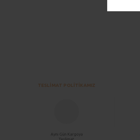
Bu ürünün fiyat bilgisi, resim, ürün açıklamalarında ve diğer konu
Görüş ve önerileriniz için teşekkür ederiz.
Ürün resmi kalitesiz, bozuk veya görüntülenemiyor.
Ürün açıklamasında eksik bilgiler bulunuyor.
TESLİMAT POLİTİKAMIZ
Ürün bilgilerinde hatalar bulunuyor.
Ürün fiyatı diğer sitelerden daha pahalı.
Bu ürüne benzer farklı alternatifler olmalı.
Aynı Gün Kargoya
Teslimat.