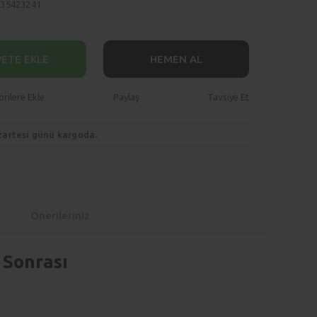
735423241
PETE EKLE
HEMEN AL
Paylaş
Tavsiye Et
zartesi günü kargoda.
Önerileriniz
 Sonrası