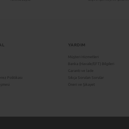
Gönder
AL
YARDIM
Müşteri Hizmetleri
Banka (Havale/EFT) Bilgileri
Garanti ve İade
erez Politikası
Sıkça Sorulan Sorular
eşmesi
Öneri ve Şikayet