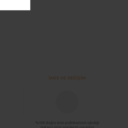
lirsiniz.
İADE VE DEĞİŞİM
%100 doğru ürün politikamızın işlediği
Hatasız ürün gönderim garantisi