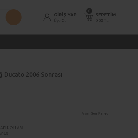
0
GİRİŞ YAP
SEPETİM
Üye Ol
0,00 TL
ğ Ducato 2006 Sonrası
Aynı Gün Kargo
API KOLLARI
OPAR