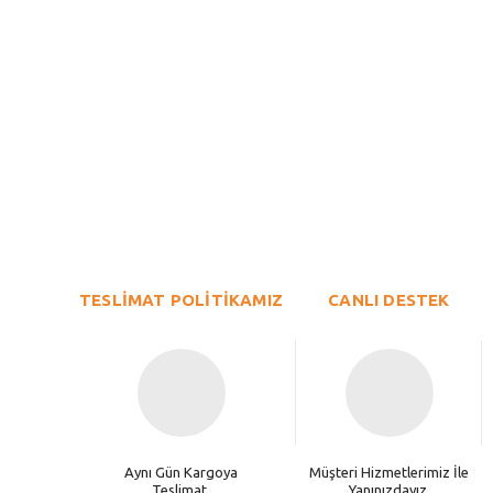
Bu ürünün fiyat bilgisi, resim, ürün açıklamalarında ve diğer konu
Görüş ve önerileriniz için teşekkür ederiz.
Ürün resmi kalitesiz, bozuk veya görüntülenemiyor.
TESLİMAT POLİTİKAMIZ
Ürün açıklamasında eksik bilgiler bulunuyor.
CANLI DESTEK
Ürün bilgilerinde hatalar bulunuyor.
Ürün fiyatı diğer sitelerden daha pahalı.
Bu ürüne benzer farklı alternatifler olmalı.
Aynı Gün Kargoya
Müşteri Hizmetlerimiz İle
Teslimat.
Yanınızdayız.