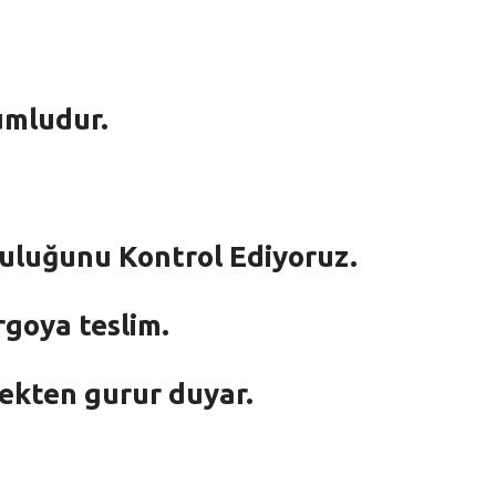
umludur.
mluluğunu Kontrol Ediyoruz.
rgoya teslim.
mekten gurur duyar.