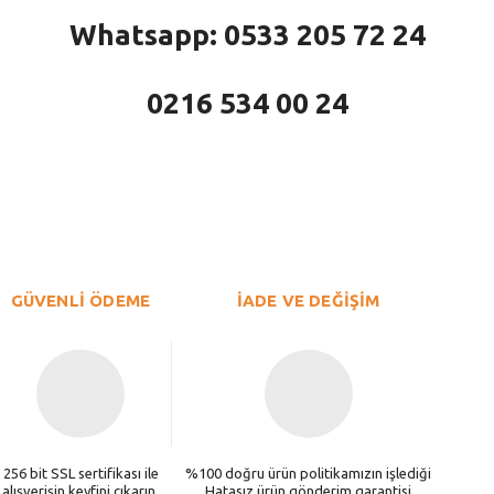
Whatsapp: 0533 205 72 24
0216 534 00 24
larda yetersiz gördüğünüz noktaları öneri formunu kullanarak tarafımıza iletebi
Bu ürüne ilk yorumu siz yapın!
Yorum Yaz
GÜVENLİ ÖDEME
İADE VE DEĞİŞİM
256 bit SSL sertifikası ile
%100 doğru ürün politikamızın işlediği
alışverişin keyfini çıkarın.
Hatasız ürün gönderim garantisi