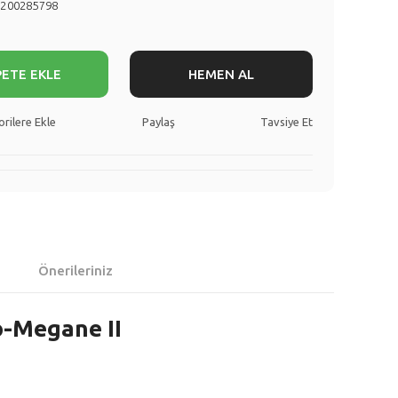
8200285798
PETE EKLE
HEMEN AL
Paylaş
Tavsiye Et
Önerileriniz
o-Megane II