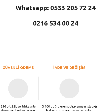
Whatsapp: 0533 205 72 24
0216 534 00 24
larda yetersiz gördüğünüz noktaları öneri formunu kullanarak tarafımıza iletebi
Bu ürüne ilk yorumu siz yapın!
Yorum Yaz
GÜVENLİ ÖDEME
İADE VE DEĞİŞİM
256 bit SSL sertifikası ile
%100 doğru ürün politikamızın işlediği
alışverişin keyfini çıkarın.
Hatasız ürün gönderim garantisi