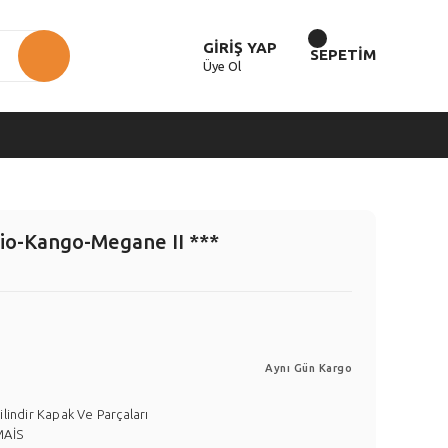
GİRİŞ YAP
SEPETİM
Üye Ol
Clio-Kango-Megane II ***
Aynı Gün Kargo
ilindir Kapak Ve Parçaları
MAİS