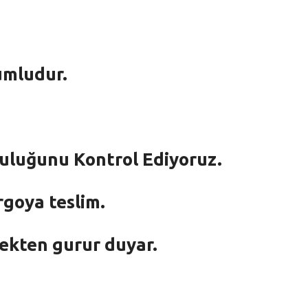
umludur.
mluluğunu Kontrol Ediyoruz.
rgoya teslim.
mekten gurur duyar.