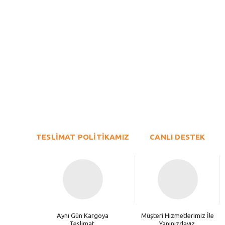
Bu ürünün fiyat bilgisi, resim, ürün açıklamalarında ve diğer konu
Görüş ve önerileriniz için teşekkür ederiz.
Ürün resmi kalitesiz, bozuk veya görüntülenemiyor.
TESLİMAT POLİTİKAMIZ
Ürün açıklamasında eksik bilgiler bulunuyor.
CANLI DESTEK
Ürün bilgilerinde hatalar bulunuyor.
Ürün fiyatı diğer sitelerden daha pahalı.
Bu ürüne benzer farklı alternatifler olmalı.
Aynı Gün Kargoya
Müşteri Hizmetlerimiz İle
Teslimat.
Yanınızdayız.