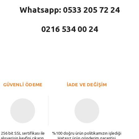
Whatsapp: 0533 205 72 24
0216 534 00 24
larda yetersiz gördüğünüz noktaları öneri formunu kullanarak tarafımıza iletebi
Bu ürüne ilk yorumu siz yapın!
Yorum Yaz
GÜVENLİ ÖDEME
İADE VE DEĞİŞİM
256 bit SSL sertifikası ile
%100 doğru ürün politikamızın işlediği
alışverişin keyfini çıkarın.
Hatasız ürün gönderim garantisi