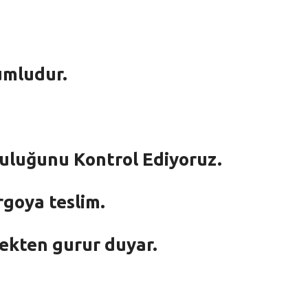
umludur.
mluluğunu Kontrol Ediyoruz.
rgoya teslim.
mekten gurur duyar.