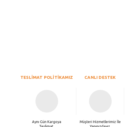
Bu ürünün fiyat bilgisi, resim, ürün açıklamalarında ve diğer konu
Görüş ve önerileriniz için teşekkür ederiz.
Ürün resmi kalitesiz, bozuk veya görüntülenemiyor.
TESLİMAT POLİTİKAMIZ
Ürün açıklamasında eksik bilgiler bulunuyor.
CANLI DESTEK
Ürün bilgilerinde hatalar bulunuyor.
Ürün fiyatı diğer sitelerden daha pahalı.
Bu ürüne benzer farklı alternatifler olmalı.
Aynı Gün Kargoya
Müşteri Hizmetlerimiz İle
Teslimat.
Yanınızdayız.