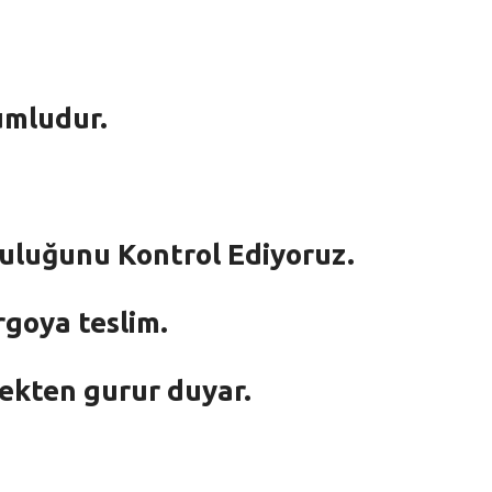
umludur.
mluluğunu Kontrol Ediyoruz.
rgoya teslim.
mekten gurur duyar.