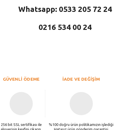
Whatsapp: 0533 205 72 24
0216 534 00 24
larda yetersiz gördüğünüz noktaları öneri formunu kullanarak tarafımıza iletebi
Bu ürüne ilk yorumu siz yapın!
Yorum Yaz
GÜVENLİ ÖDEME
İADE VE DEĞİŞİM
256 bit SSL sertifikası ile
%100 doğru ürün politikamızın işlediği
alışverişin keyfini çıkarın.
Hatasız ürün gönderim garantisi