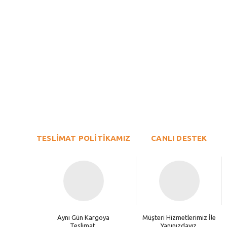
Bu ürünün fiyat bilgisi, resim, ürün açıklamalarında ve diğer konu
Görüş ve önerileriniz için teşekkür ederiz.
Ürün resmi kalitesiz, bozuk veya görüntülenemiyor.
TESLİMAT POLİTİKAMIZ
Ürün açıklamasında eksik bilgiler bulunuyor.
CANLI DESTEK
Ürün bilgilerinde hatalar bulunuyor.
Ürün fiyatı diğer sitelerden daha pahalı.
Bu ürüne benzer farklı alternatifler olmalı.
Aynı Gün Kargoya
Müşteri Hizmetlerimiz İle
Teslimat.
Yanınızdayız.