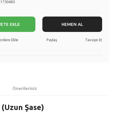
51750480
PETE EKLE
HEMEN AL
Paylaş
Tavsiye Et
Önerileriniz
ı (Uzun Şase)