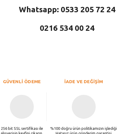
Whatsapp: 0533 205 72 24
0216 534 00 24
larda yetersiz gördüğünüz noktaları öneri formunu kullanarak tarafımıza iletebi
Bu ürüne ilk yorumu siz yapın!
Yorum Yaz
GÜVENLİ ÖDEME
İADE VE DEĞİŞİM
256 bit SSL sertifikası ile
%100 doğru ürün politikamızın işlediği
alışverişin keyfini çıkarın.
Hatasız ürün gönderim garantisi