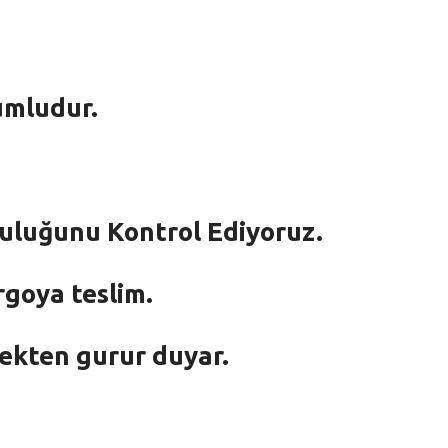
umludur.
mluluğunu Kontrol Ediyoruz.
rgoya teslim.
mekten gurur duyar.