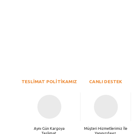
Bu ürünün fiyat bilgisi, resim, ürün açıklamalarında ve diğer konu
Görüş ve önerileriniz için teşekkür ederiz.
Ürün resmi kalitesiz, bozuk veya görüntülenemiyor.
TESLİMAT POLİTİKAMIZ
Ürün açıklamasında eksik bilgiler bulunuyor.
CANLI DESTEK
Ürün bilgilerinde hatalar bulunuyor.
Ürün fiyatı diğer sitelerden daha pahalı.
Bu ürüne benzer farklı alternatifler olmalı.
Aynı Gün Kargoya
Müşteri Hizmetlerimiz İle
Teslimat.
Yanınızdayız.