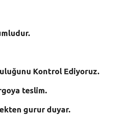
umludur.
mluluğunu Kontrol Ediyoruz.
rgoya teslim.
mekten gurur duyar.