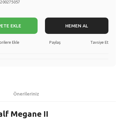
8200275057
PETE EKLE
HEMEN AL
Paylaş
Tavsiye Et
Önerileriniz
alf Megane II