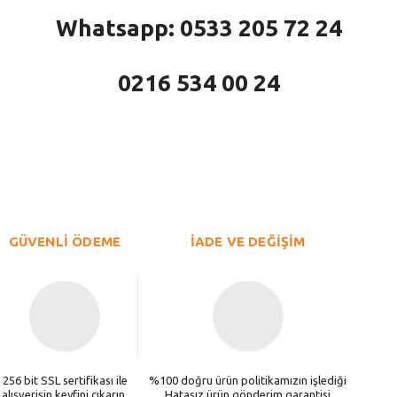
Whatsapp: 0533 205 72 24
0216 534 00 24
larda yetersiz gördüğünüz noktaları öneri formunu kullanarak tarafımıza iletebi
Bu ürüne ilk yorumu siz yapın!
Yorum Yaz
GÜVENLİ ÖDEME
İADE VE DEĞİŞİM
256 bit SSL sertifikası ile
%100 doğru ürün politikamızın işlediği
alışverişin keyfini çıkarın.
Hatasız ürün gönderim garantisi