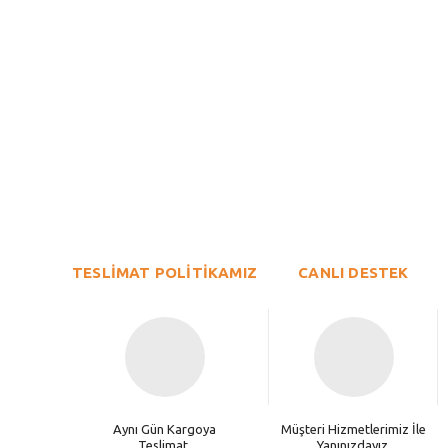
Bu ürünün fiyat bilgisi, resim, ürün açıklamalarında ve diğer konu
Görüş ve önerileriniz için teşekkür ederiz.
Ürün resmi kalitesiz, bozuk veya görüntülenemiyor.
TESLİMAT POLİTİKAMIZ
Ürün açıklamasında eksik bilgiler bulunuyor.
CANLI DESTEK
Ürün bilgilerinde hatalar bulunuyor.
Ürün fiyatı diğer sitelerden daha pahalı.
Bu ürüne benzer farklı alternatifler olmalı.
Aynı Gün Kargoya
Müşteri Hizmetlerimiz İle
Teslimat.
Yanınızdayız.