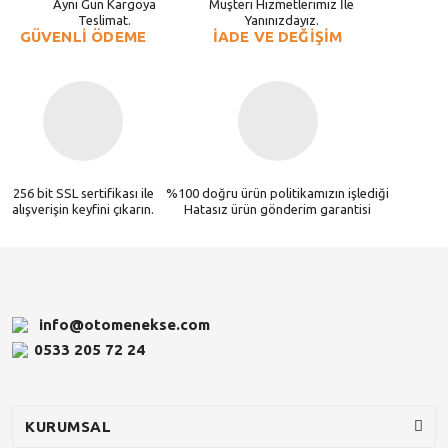
Aynı Gün Kargoya
Müşteri Hizmetlerimiz İle
Teslimat.
Yanınızdayız.
GÜVENLİ ÖDEME
İADE VE DEĞİŞİM
256 bit SSL sertifikası ile
%100 doğru ürün politikamızın işlediği
alışverişin keyfini çıkarın.
Hatasız ürün gönderim garantisi
info@otomenekse.com
0533 205 72 24
KURUMSAL