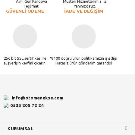
Aynı Gün Kargoya
Müşteri Hizmetlerimiz İle
Teslimat.
Yanınızdayız.
GÜVENLİ ÖDEME
İADE VE DEĞİŞİM
256 bit SSL sertifikası ile
%100 doğru ürün politikamızın işlediği
alışverişin keyfini çıkarın.
Hatasız ürün gönderim garantisi
info@otomenekse.com
0533 205 72 24
KURUMSAL