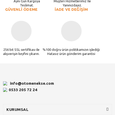
Aynı Gün Kargoya
Müşteri Hizmetlerimiz İle
Teslimat.
Yanınızdayız.
GÜVENLİ ÖDEME
İADE VE DEĞİŞİM
256 bit SSL sertifikası ile
%100 doğru ürün politikamızın işlediği
alışverişin keyfini çıkarın.
Hatasız ürün gönderim garantisi
info@otomenekse.com
0533 205 72 24
KURUMSAL