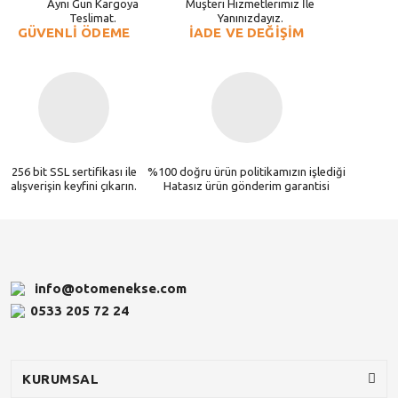
Aynı Gün Kargoya
Müşteri Hizmetlerimiz İle
Teslimat.
Yanınızdayız.
GÜVENLİ ÖDEME
İADE VE DEĞİŞİM
256 bit SSL sertifikası ile
%100 doğru ürün politikamızın işlediği
alışverişin keyfini çıkarın.
Hatasız ürün gönderim garantisi
info@otomenekse.com
0533 205 72 24
KURUMSAL