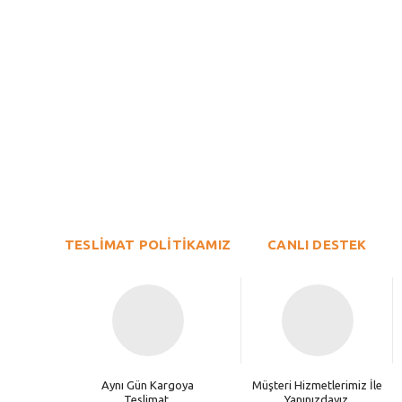
Bu ürünün fiyat bilgisi, resim, ürün açıklamalarında ve diğer konu
Görüş ve önerileriniz için teşekkür ederiz.
Ürün resmi kalitesiz, bozuk veya görüntülenemiyor.
TESLİMAT POLİTİKAMIZ
Ürün açıklamasında eksik bilgiler bulunuyor.
CANLI DESTEK
Ürün bilgilerinde hatalar bulunuyor.
Ürün fiyatı diğer sitelerden daha pahalı.
Bu ürüne benzer farklı alternatifler olmalı.
Aynı Gün Kargoya
Müşteri Hizmetlerimiz İle
Teslimat.
Yanınızdayız.