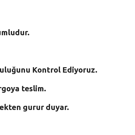
umludur.
mluluğunu Kontrol Ediyoruz.
rgoya teslim.
mekten gurur duyar.