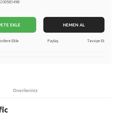
8200583498
PETE EKLE
HEMEN AL
Paylaş
Tavsiye Et
Önerileriniz
fic