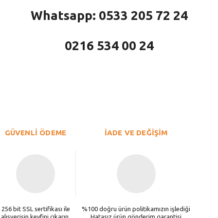
Whatsapp: 0533 205 72 24
0216 534 00 24
larda yetersiz gördüğünüz noktaları öneri formunu kullanarak tarafımıza iletebi
Bu ürüne ilk yorumu siz yapın!
Yorum Yaz
GÜVENLİ ÖDEME
İADE VE DEĞİŞİM
256 bit SSL sertifikası ile
%100 doğru ürün politikamızın işlediği
alışverişin keyfini çıkarın.
Hatasız ürün gönderim garantisi