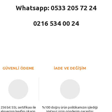
Whatsapp: 0533 205 72 24
0216 534 00 24
larda yetersiz gördüğünüz noktaları öneri formunu kullanarak tarafımıza iletebi
Bu ürüne ilk yorumu siz yapın!
Yorum Yaz
GÜVENLİ ÖDEME
İADE VE DEĞİŞİM
256 bit SSL sertifikası ile
%100 doğru ürün politikamızın işlediği
alışverişin keyfini çıkarın.
Hatasız ürün gönderim garantisi