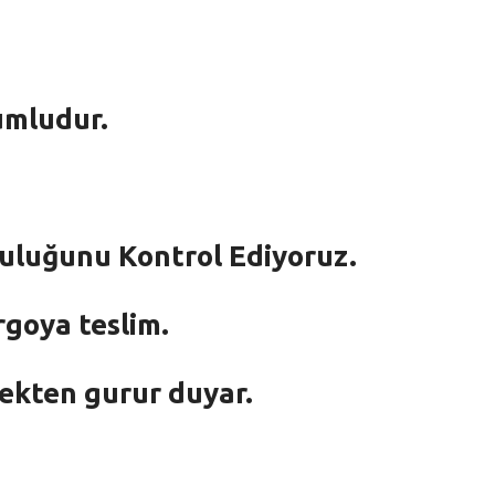
umludur.
mluluğunu Kontrol Ediyoruz.
rgoya teslim.
mekten gurur duyar.