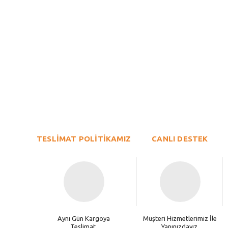
Bu ürünün fiyat bilgisi, resim, ürün açıklamalarında ve diğer konu
Görüş ve önerileriniz için teşekkür ederiz.
Ürün resmi kalitesiz, bozuk veya görüntülenemiyor.
TESLİMAT POLİTİKAMIZ
Ürün açıklamasında eksik bilgiler bulunuyor.
CANLI DESTEK
Ürün bilgilerinde hatalar bulunuyor.
Ürün fiyatı diğer sitelerden daha pahalı.
Bu ürüne benzer farklı alternatifler olmalı.
Aynı Gün Kargoya
Müşteri Hizmetlerimiz İle
Teslimat.
Yanınızdayız.