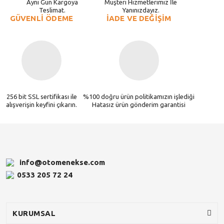
Aynı Gün Kargoya
Müşteri Hizmetlerimiz İle
Teslimat.
Yanınızdayız.
GÜVENLİ ÖDEME
İADE VE DEĞİŞİM
256 bit SSL sertifikası ile
%100 doğru ürün politikamızın işlediği
alışverişin keyfini çıkarın.
Hatasız ürün gönderim garantisi
info@otomenekse.com
0533 205 72 24
KURUMSAL