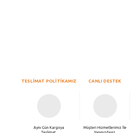
Bu ürünün fiyat bilgisi, resim, ürün açıklamalarında ve diğer konu
Görüş ve önerileriniz için teşekkür ederiz.
Ürün resmi kalitesiz, bozuk veya görüntülenemiyor.
TESLİMAT POLİTİKAMIZ
Ürün açıklamasında eksik bilgiler bulunuyor.
CANLI DESTEK
Ürün bilgilerinde hatalar bulunuyor.
Ürün fiyatı diğer sitelerden daha pahalı.
Bu ürüne benzer farklı alternatifler olmalı.
Aynı Gün Kargoya
Müşteri Hizmetlerimiz İle
Teslimat.
Yanınızdayız.