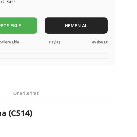
71715453
PETE EKLE
HEMEN AL
Paylaş
Tavsiye Et
Önerileriniz
na (C514)