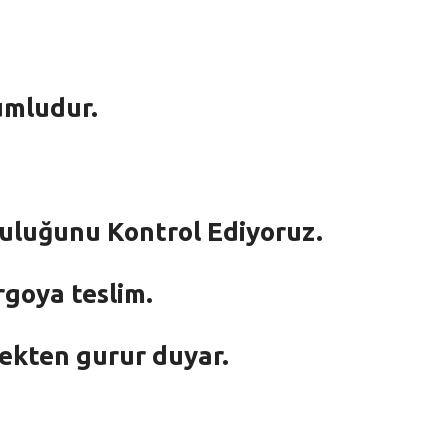
umludur.
mluluğunu Kontrol Ediyoruz.
rgoya teslim.
mekten gurur duyar.