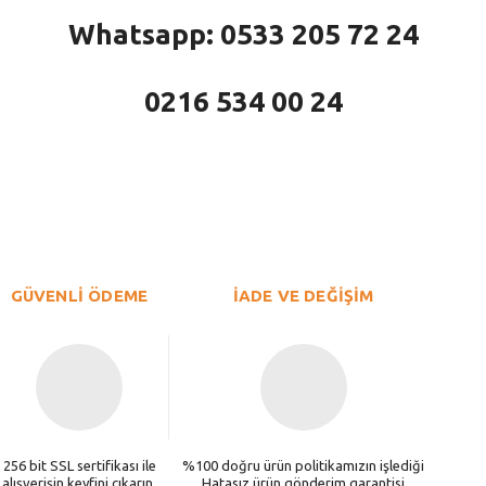
Whatsapp: 0533 205 72 24
0216 534 00 24
larda yetersiz gördüğünüz noktaları öneri formunu kullanarak tarafımıza iletebi
Bu ürüne ilk yorumu siz yapın!
Yorum Yaz
GÜVENLİ ÖDEME
İADE VE DEĞİŞİM
256 bit SSL sertifikası ile
%100 doğru ürün politikamızın işlediği
alışverişin keyfini çıkarın.
Hatasız ürün gönderim garantisi