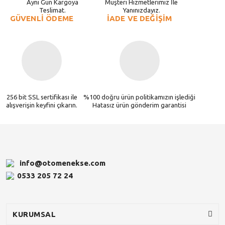
Aynı Gün Kargoya
Müşteri Hizmetlerimiz İle
Teslimat.
Yanınızdayız.
GÜVENLİ ÖDEME
İADE VE DEĞİŞİM
256 bit SSL sertifikası ile
%100 doğru ürün politikamızın işlediği
alışverişin keyfini çıkarın.
Hatasız ürün gönderim garantisi
info@otomenekse.com
0533 205 72 24
KURUMSAL