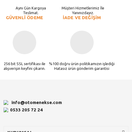
Aynı Gün Kargoya
Müşteri Hizmetlerimiz İle
Teslimat.
Yanınızdayız.
GÜVENLİ ÖDEME
İADE VE DEĞİŞİM
256 bit SSL sertifikası ile
%100 doğru ürün politikamızın işlediği
alışverişin keyfini çıkarın.
Hatasız ürün gönderim garantisi
info@otomenekse.com
0533 205 72 24