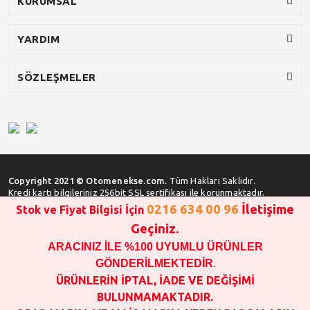
KURUMSAL
YARDIM
SÖZLEŞMELER
Copyright 2021 © Otomenekse.com.
Tüm Hakları Saklıdır.
Kredi kartı bilgileriniz 256bit SSL sertifikası ile korunmaktadır.
0216 634 00 96
İletişime
Stok ve Fiyat Bilgisi İçin
Geçiniz.
ARACINIZ İLE %100 UYUMLU ÜRÜNLER
SATIN ALMA İŞLEMİ YAPMADAN ÖNCE
STOK VE FİYAT BİLGİSİ ALINIZ !!!
GÖNDERİLMEKTEDİR
.
1000 TL VE ÜSTÜ SİPARİŞ VERİLEBİLİR!!!
ÜRÜNLERİN İPTAL, İADE VE DEĞİŞİMİ
OPAR MARKA VE MAİS MARKA YEDEK PARÇALARIN
BULUNMAMAKTADIR.
GARANTİSİ YOKTUR!!!!!!!!!!!