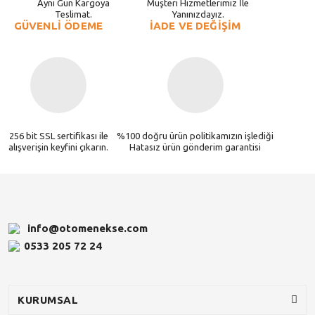
Aynı Gün Kargoya
Müşteri Hizmetlerimiz İle
Teslimat.
Yanınızdayız.
GÜVENLİ ÖDEME
İADE VE DEĞİŞİM
256 bit SSL sertifikası ile
%100 doğru ürün politikamızın işlediği
alışverişin keyfini çıkarın.
Hatasız ürün gönderim garantisi
info@otomenekse.com
0533 205 72 24
KURUMSAL