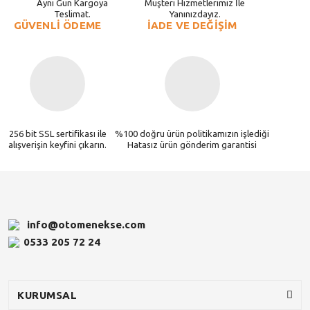
Aynı Gün Kargoya
Müşteri Hizmetlerimiz İle
Teslimat.
Yanınızdayız.
GÜVENLİ ÖDEME
İADE VE DEĞİŞİM
256 bit SSL sertifikası ile
%100 doğru ürün politikamızın işlediği
alışverişin keyfini çıkarın.
Hatasız ürün gönderim garantisi
info@otomenekse.com
0533 205 72 24
KURUMSAL