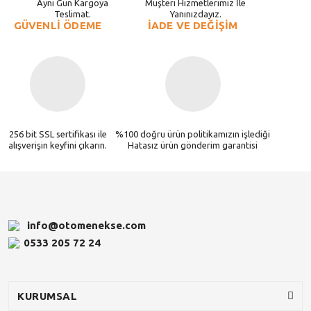
Aynı Gün Kargoya
Müşteri Hizmetlerimiz İle
Teslimat.
Yanınızdayız.
GÜVENLİ ÖDEME
İADE VE DEĞİŞİM
256 bit SSL sertifikası ile
%100 doğru ürün politikamızın işlediği
alışverişin keyfini çıkarın.
Hatasız ürün gönderim garantisi
info@otomenekse.com
0533 205 72 24
KURUMSAL