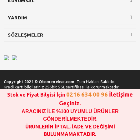
KURUMSAL
YARDIM
SÖZLEŞMELER
Copyright 2021 © Otomenekse.com.
Tüm Hakları Saklıdır.
Kredi kartı bilgileriniz 256bit SSL sertifikası ile korunmaktadır.
0216 634 00 96
İletişime
Stok ve Fiyat Bilgisi İçin
Geçiniz.
ARACINIZ İLE %100 UYUMLU ÜRÜNLER
SATIN ALMA İŞLEMİ YAPMADAN ÖNCE
STOK VE FİYAT BİLGİSİ ALINIZ !!!
GÖNDERİLMEKTEDİR
.
1000 TL VE ÜSTÜ SİPARİŞ VERİLEBİLİR!!!
ÜRÜNLERİN İPTAL, İADE VE DEĞİŞİMİ
OPAR MARKA VE MAİS MARKA YEDEK PARÇALARIN
BULUNMAMAKTADIR.
GARANTİSİ YOKTUR!!!!!!!!!!!