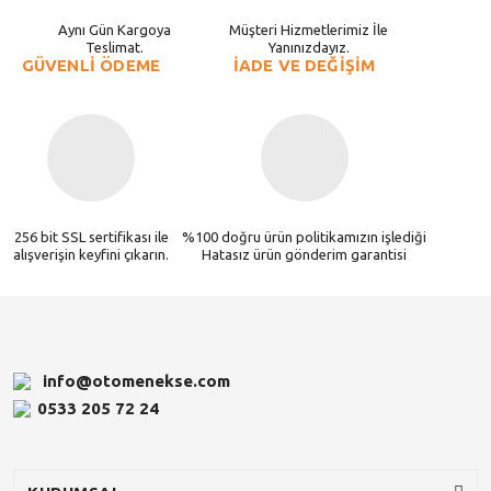
Aynı Gün Kargoya
Müşteri Hizmetlerimiz İle
Teslimat.
Yanınızdayız.
GÜVENLİ ÖDEME
İADE VE DEĞİŞİM
256 bit SSL sertifikası ile
%100 doğru ürün politikamızın işlediği
alışverişin keyfini çıkarın.
Hatasız ürün gönderim garantisi
info@otomenekse.com
0533 205 72 24