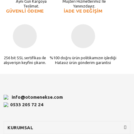
Aynı Gün Kargoya
Müşteri Hizmetlerimiz İle
Teslimat.
Yanınızdayız.
GÜVENLİ ÖDEME
İADE VE DEĞİŞİM
256 bit SSL sertifikası ile
%100 doğru ürün politikamızın işlediği
alışverişin keyfini çıkarın.
Hatasız ürün gönderim garantisi
info@otomenekse.com
0533 205 72 24
KURUMSAL