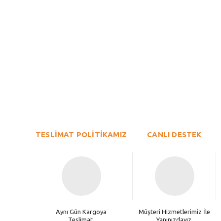
Bu ürünün fiyat bilgisi, resim, ürün açıklamalarında ve diğer konu
Görüş ve önerileriniz için teşekkür ederiz.
Ürün resmi kalitesiz, bozuk veya görüntülenemiyor.
TESLİMAT POLİTİKAMIZ
Ürün açıklamasında eksik bilgiler bulunuyor.
CANLI DESTEK
Ürün bilgilerinde hatalar bulunuyor.
Ürün fiyatı diğer sitelerden daha pahalı.
Bu ürüne benzer farklı alternatifler olmalı.
Aynı Gün Kargoya
Müşteri Hizmetlerimiz İle
Teslimat.
Yanınızdayız.