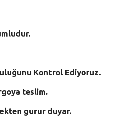
umludur.
mluluğunu Kontrol Ediyoruz.
rgoya teslim.
mekten gurur duyar.