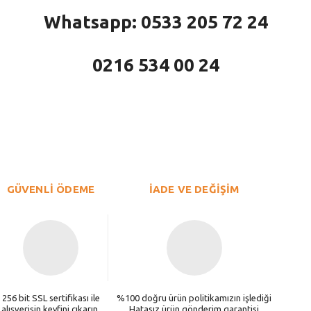
Whatsapp: 0533 205 72 24
0216 534 00 24
larda yetersiz gördüğünüz noktaları öneri formunu kullanarak tarafımıza iletebi
Bu ürüne ilk yorumu siz yapın!
Yorum Yaz
GÜVENLİ ÖDEME
İADE VE DEĞİŞİM
256 bit SSL sertifikası ile
%100 doğru ürün politikamızın işlediği
alışverişin keyfini çıkarın.
Hatasız ürün gönderim garantisi