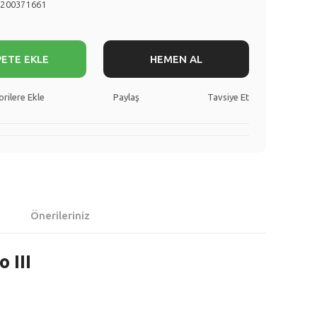
8200371661
PETE EKLE
HEMEN AL
Paylaş
Tavsiye Et
Önerileriniz
 III