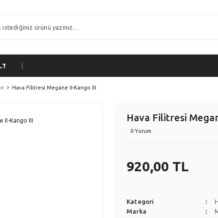
LT
rı
Hava Filitresi Megane II-Kango III
Hava Filitresi Megan
0 Yorum
920,00 TL
Kategori
H
Marka