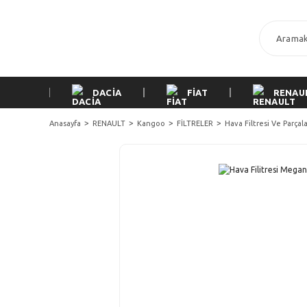
DACİA
FİAT
RENAU
Anasayfa
RENAULT
Kangoo
FİLTRELER
Hava Filtresi Ve Parçala