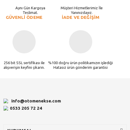
Aynı Gün Kargoya
Müşteri Hizmetlerimiz İle
Teslimat.
Yanınızdayız.
GÜVENLİ ÖDEME
İADE VE DEĞİŞİM
256 bit SSL sertifikası ile
%100 doğru ürün politikamızın işlediği
alışverişin keyfini çıkarın.
Hatasız ürün gönderim garantisi
info@otomenekse.com
0533 205 72 24