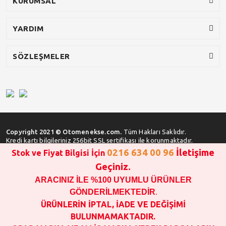
KURUMSAL
YARDIM
SÖZLEŞMELER
Copyright 2021 © Otomenekse.com.
Tüm Hakları Saklıdır.
Kredi kartı bilgileriniz 256bit SSL sertifikası ile korunmaktadır.
0216 634 00 96
İletişime
Stok ve Fiyat Bilgisi İçin
Geçiniz.
ARACINIZ İLE %100 UYUMLU ÜRÜNLER
SATIN ALMA İŞLEMİ YAPMADAN ÖNCE
STOK VE FİYAT BİLGİSİ ALINIZ !!!
GÖNDERİLMEKTEDİR
.
1000 TL VE ÜSTÜ SİPARİŞ VERİLEBİLİR!!!
ÜRÜNLERİN İPTAL, İADE VE DEĞİŞİMİ
OPAR MARKA VE MAİS MARKA YEDEK PARÇALARIN
BULUNMAMAKTADIR.
GARANTİSİ YOKTUR!!!!!!!!!!!