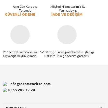
Aynı Gün Kargoya
Müşteri Hizmetlerimiz İle
Teslimat.
Yanınızdayız.
GÜVENLİ ÖDEME
İADE VE DEĞİŞİM
256 bit SSL sertifikası ile
%100 doğru ürün politikamızın işlediği
alışverişin keyfini çıkarın.
Hatasız ürün gönderim garantisi
info@otomenekse.com
0533 205 72 24