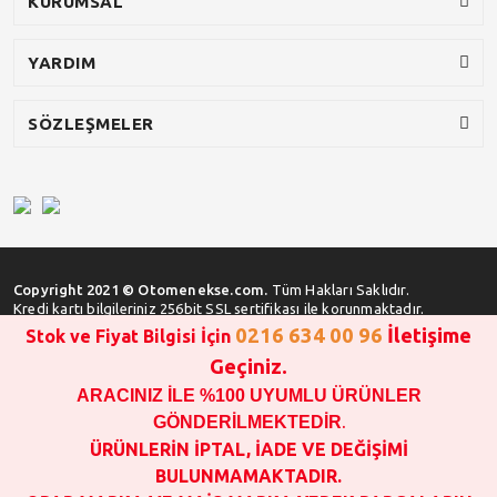
KURUMSAL
YARDIM
SÖZLEŞMELER
Copyright 2021 © Otomenekse.com.
Tüm Hakları Saklıdır.
Kredi kartı bilgileriniz 256bit SSL sertifikası ile korunmaktadır.
0216 634 00 96
İletişime
Stok ve Fiyat Bilgisi İçin
Geçiniz.
ARACINIZ İLE %100 UYUMLU ÜRÜNLER
SATIN ALMA İŞLEMİ YAPMADAN ÖNCE
STOK VE FİYAT BİLGİSİ ALINIZ !!!
GÖNDERİLMEKTEDİR
.
1000 TL VE ÜSTÜ SİPARİŞ VERİLEBİLİR!!!
ÜRÜNLERİN İPTAL, İADE VE DEĞİŞİMİ
OPAR MARKA VE MAİS MARKA YEDEK PARÇALARIN
BULUNMAMAKTADIR.
GARANTİSİ YOKTUR!!!!!!!!!!!