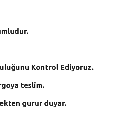
umludur.
mluluğunu Kontrol Ediyoruz.
rgoya teslim.
mekten gurur duyar.