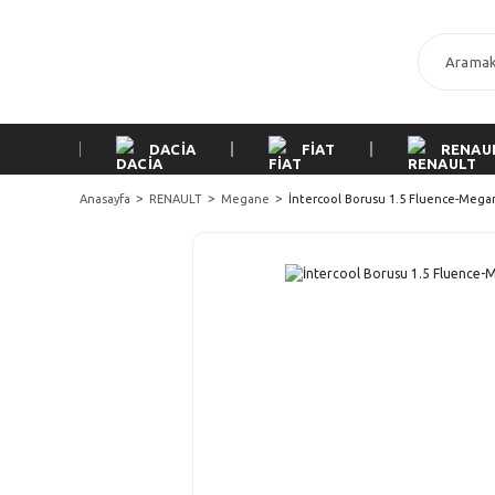
DACİA
FİAT
RENAU
Anasayfa
RENAULT
Megane
İntercool Borusu 1.5 Fluence-Megane