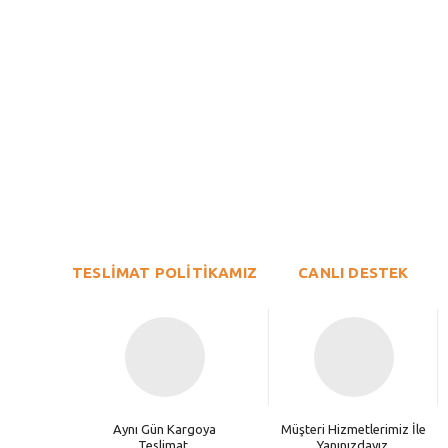
Bu ürünün fiyat bilgisi, resim, ürün açıklamalarında ve diğer konu
Görüş ve önerileriniz için teşekkür ederiz.
Ürün resmi kalitesiz, bozuk veya görüntülenemiyor.
TESLİMAT POLİTİKAMIZ
Ürün açıklamasında eksik bilgiler bulunuyor.
CANLI DESTEK
Ürün bilgilerinde hatalar bulunuyor.
Ürün fiyatı diğer sitelerden daha pahalı.
Bu ürüne benzer farklı alternatifler olmalı.
Aynı Gün Kargoya
Müşteri Hizmetlerimiz İle
Teslimat.
Yanınızdayız.