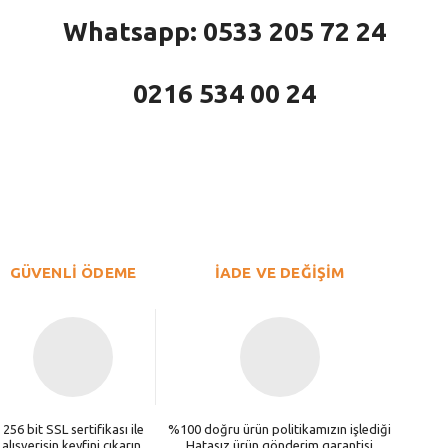
Whatsapp: 0533 205 72 24
0216 534 00 24
larda yetersiz gördüğünüz noktaları öneri formunu kullanarak tarafımıza iletebi
Bu ürüne ilk yorumu siz yapın!
Yorum Yaz
GÜVENLİ ÖDEME
İADE VE DEĞİŞİM
256 bit SSL sertifikası ile
%100 doğru ürün politikamızın işlediği
alışverişin keyfini çıkarın.
Hatasız ürün gönderim garantisi