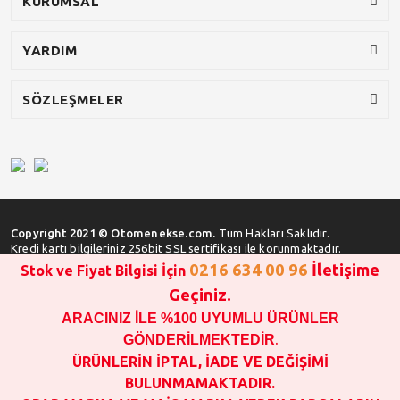
KURUMSAL
YARDIM
SÖZLEŞMELER
Copyright 2021 © Otomenekse.com.
Tüm Hakları Saklıdır.
Kredi kartı bilgileriniz 256bit SSL sertifikası ile korunmaktadır.
0216 634 00 96
İletişime
Stok ve Fiyat Bilgisi İçin
Geçiniz.
ARACINIZ İLE %100 UYUMLU ÜRÜNLER
SATIN ALMA İŞLEMİ YAPMADAN ÖNCE
STOK VE FİYAT BİLGİSİ ALINIZ !!!
GÖNDERİLMEKTEDİR
.
1000 TL VE ÜSTÜ SİPARİŞ VERİLEBİLİR!!!
ÜRÜNLERİN İPTAL, İADE VE DEĞİŞİMİ
OPAR MARKA VE MAİS MARKA YEDEK PARÇALARIN
BULUNMAMAKTADIR.
GARANTİSİ YOKTUR!!!!!!!!!!!