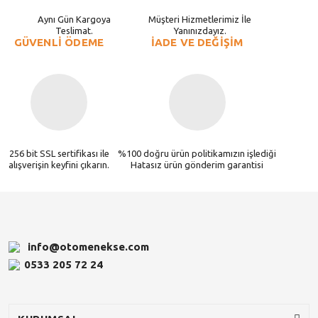
Aynı Gün Kargoya
Müşteri Hizmetlerimiz İle
Teslimat.
Yanınızdayız.
GÜVENLİ ÖDEME
İADE VE DEĞİŞİM
256 bit SSL sertifikası ile
%100 doğru ürün politikamızın işlediği
alışverişin keyfini çıkarın.
Hatasız ürün gönderim garantisi
info@otomenekse.com
0533 205 72 24