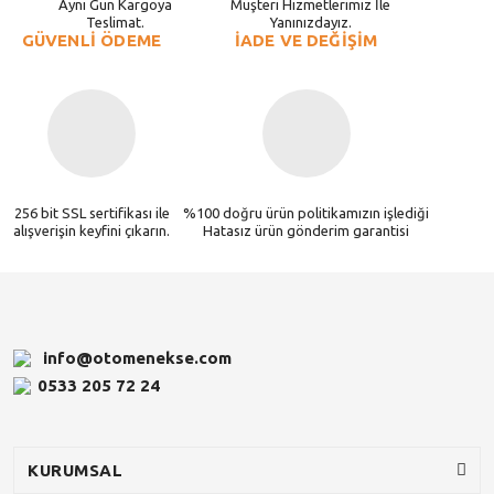
Aynı Gün Kargoya
Müşteri Hizmetlerimiz İle
Teslimat.
Yanınızdayız.
GÜVENLİ ÖDEME
İADE VE DEĞİŞİM
256 bit SSL sertifikası ile
%100 doğru ürün politikamızın işlediği
alışverişin keyfini çıkarın.
Hatasız ürün gönderim garantisi
info@otomenekse.com
0533 205 72 24
KURUMSAL