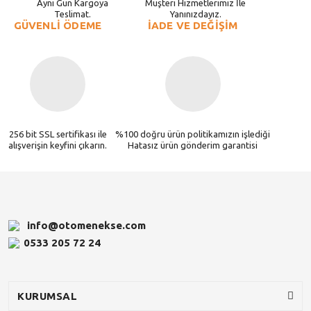
Aynı Gün Kargoya
Müşteri Hizmetlerimiz İle
Teslimat.
Yanınızdayız.
GÜVENLİ ÖDEME
İADE VE DEĞİŞİM
256 bit SSL sertifikası ile
%100 doğru ürün politikamızın işlediği
alışverişin keyfini çıkarın.
Hatasız ürün gönderim garantisi
info@otomenekse.com
0533 205 72 24
KURUMSAL