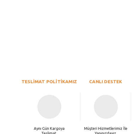
Bu ürünün fiyat bilgisi, resim, ürün açıklamalarında ve diğer konu
Görüş ve önerileriniz için teşekkür ederiz.
Ürün resmi kalitesiz, bozuk veya görüntülenemiyor.
TESLİMAT POLİTİKAMIZ
Ürün açıklamasında eksik bilgiler bulunuyor.
CANLI DESTEK
Ürün bilgilerinde hatalar bulunuyor.
Ürün fiyatı diğer sitelerden daha pahalı.
Bu ürüne benzer farklı alternatifler olmalı.
Aynı Gün Kargoya
Müşteri Hizmetlerimiz İle
Teslimat.
Yanınızdayız.