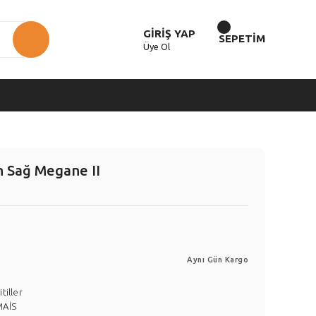
GİRİŞ YAP
SEPETİM
Üye Ol
Ön Sağ Megane II
Aynı Gün Kargo
itiller
MAİS