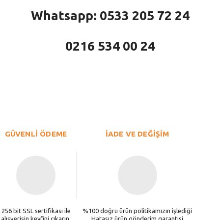
Whatsapp: 0533 205 72 24
0216 534 00 24
larda yetersiz gördüğünüz noktaları öneri formunu kullanarak tarafımıza iletebi
Bu ürüne ilk yorumu siz yapın!
Yorum Yaz
GÜVENLİ ÖDEME
İADE VE DEĞİŞİM
256 bit SSL sertifikası ile
%100 doğru ürün politikamızın işlediği
alışverişin keyfini çıkarın.
Hatasız ürün gönderim garantisi