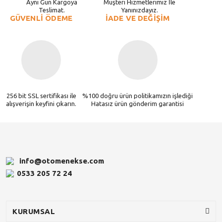
Aynı Gün Kargoya
Müşteri Hizmetlerimiz İle
Teslimat.
Yanınızdayız.
GÜVENLİ ÖDEME
İADE VE DEĞİŞİM
256 bit SSL sertifikası ile
%100 doğru ürün politikamızın işlediği
alışverişin keyfini çıkarın.
Hatasız ürün gönderim garantisi
info@otomenekse.com
0533 205 72 24
KURUMSAL