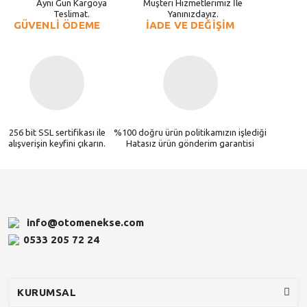
Aynı Gün Kargoya
Müşteri Hizmetlerimiz İle
Teslimat.
Yanınızdayız.
GÜVENLİ ÖDEME
İADE VE DEĞİŞİM
256 bit SSL sertifikası ile
%100 doğru ürün politikamızın işlediği
alışverişin keyfini çıkarın.
Hatasız ürün gönderim garantisi
info@otomenekse.com
0533 205 72 24
KURUMSAL