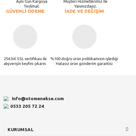
Aynı Gün Kargoya
Müşteri Hizmetlerimiz İle
Teslimat.
Yanınızdayız.
GÜVENLİ ÖDEME
İADE VE DEĞİŞİM
256 bit SSL sertifikası ile
%100 doğru ürün politikamızın işlediği
alışverişin keyfini çıkarın.
Hatasız ürün gönderim garantisi
info@otomenekse.com
0533 205 72 24
KURUMSAL