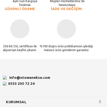
Aynı Gün Kargoya
Müşteri Hizmetlerimiz İle
Teslimat.
Yanınızdayız.
GÜVENLİ ÖDEME
İADE VE DEĞİŞİM
256 bit SSL sertifikası ile
%100 doğru ürün politikamızın işlediği
alışverişin keyfini çıkarın.
Hatasız ürün gönderim garantisi
info@otomenekse.com
0533 205 72 24
KURUMSAL