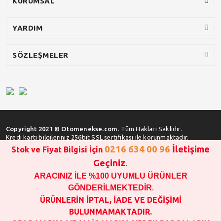
KURUMSAL
YARDIM
SÖZLEŞMELER
Copyright 2021 © Otomenekse.com.
Tüm Hakları Saklıdır.
Kredi kartı bilgileriniz 256bit SSL sertifikası ile korunmaktadır.
0216 634 00 96
İletişime
Stok ve Fiyat Bilgisi İçin
Geçiniz.
ARACINIZ İLE %100 UYUMLU ÜRÜNLER
SATIN ALMA İŞLEMİ YAPMADAN ÖNCE
STOK VE FİYAT BİLGİSİ ALINIZ !!!
GÖNDERİLMEKTEDİR
.
1000 TL VE ÜSTÜ SİPARİŞ VERİLEBİLİR!!!
ÜRÜNLERİN İPTAL, İADE VE DEĞİŞİMİ
OPAR MARKA VE MAİS MARKA YEDEK PARÇALARIN
BULUNMAMAKTADIR.
GARANTİSİ YOKTUR!!!!!!!!!!!