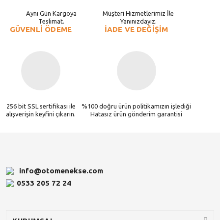
Aynı Gün Kargoya
Müşteri Hizmetlerimiz İle
Teslimat.
Yanınızdayız.
GÜVENLİ ÖDEME
İADE VE DEĞİŞİM
256 bit SSL sertifikası ile
%100 doğru ürün politikamızın işlediği
alışverişin keyfini çıkarın.
Hatasız ürün gönderim garantisi
info@otomenekse.com
0533 205 72 24