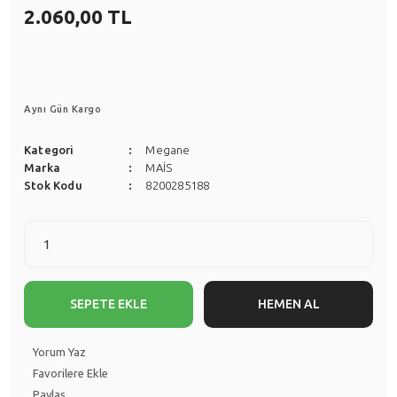
Scenic
2.060,00 TL
Siena
Symbol
Stilo
Taliant
Tempra
Aynı Gün Kargo
Talisman
Tipo
Kategori
Megane
Trafic
Marka
MAİS
Uno
Stok Kodu
8200285188
Twingo
ZOE
SEPETE EKLE
HEMEN AL
Yorum Yaz
Paylaş